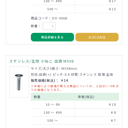
100 ～ 499
￥17
500 ～
￥15
商品コード：DO-066B
数量：
商品詳細を見る
カゴに入れる
ステンレス/生地 小ねじ 皿頭 M5X8
サイズ/太さX長さ: M5X8mm
形状:皿頭(+) ピッチ:0.8 材質:ステンレス 処理:生地
販売価格(税込)： ￥14
※本数により価格が異なる商品については、上記は1～9本ま
での価格となります。
数量
単価(税込)
10 ～ 99
￥10
100 ～ 499
￥8
500 ～
￥7