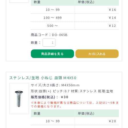
数量
単価(税込)
10 ～ 99
￥16
100 ～ 499
￥14
500 ～
￥12
商品コード：DO-065B
数量：
商品詳細を見る
カゴに入れる
ステンレス/生地 小ねじ 皿頭 M4X50
サイズ/太さX長さ: M4X50mm
形状:皿頭(+) ピッチ:0.7 材質:ステンレス 処理:生地
販売価格(税込)： ￥30
※本数により価格が異なる商品については、上記は1～9本ま
での価格となります。
数量
単価(税込)
10 ～ 99
￥20