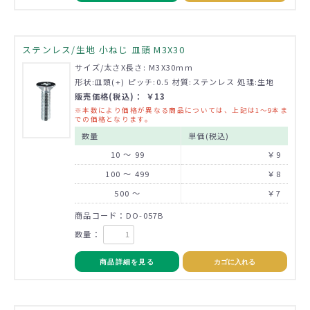
ステンレス/生地 小ねじ 皿頭 M3X30
サイズ/太さX長さ: M3X30mm
形状:皿頭(+) ピッチ:0.5 材質:ステンレス 処理:生地
販売価格(税込)： ￥13
※本数により価格が異なる商品については、上記は1～9本ま
での価格となります。
数量
単価(税込)
10 ～ 99
￥9
100 ～ 499
￥8
500 ～
￥7
商品コード：DO-057B
数量：
商品詳細を見る
カゴに入れる