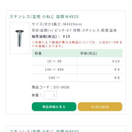
ステンレス/生地 小ねじ 皿頭 M4X25
サイズ/太さX長さ: M4X25mm
形状:皿頭(+) ピッチ:0.7 材質:ステンレス 処理:生地
販売価格(税込)： ￥15
※本数により価格が異なる商品については、上記は1～9本ま
での価格となります。
数量
単価(税込)
10 ～ 99
￥10
100 ～ 499
￥9
500 ～
￥8
商品コード：DO-063B
数量：
商品詳細を見る
カゴに入れる
ステンレス/生地 小ねじ 皿頭 M4X30