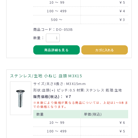
10 ～ 99
￥5
100 ～ 499
￥4
500 ～
￥3
商品コード：DO-053B
数量：
商品詳細を見る
カゴに入れる
ステンレス/生地 小ねじ 皿頭 M3X15
サイズ/太さX長さ: M3X15mm
形状:皿頭(+) ピッチ:0.5 材質:ステンレス 処理:生地
販売価格(税込)： ￥7
※本数により価格が異なる商品については、上記は1～9本ま
での価格となります。
数量
単価(税込)
10 ～ 99
￥6
100 ～ 499
￥5