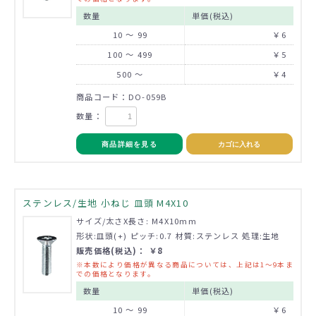
数量
単価(税込)
10 ～ 99
￥6
100 ～ 499
￥5
500 ～
￥4
商品コード：DO-059B
数量：
商品詳細を見る
カゴに入れる
ステンレス/生地 小ねじ 皿頭 M4X10
サイズ/太さX長さ: M4X10mm
形状:皿頭(+) ピッチ:0.7 材質:ステンレス 処理:生地
販売価格(税込)： ￥8
※本数により価格が異なる商品については、上記は1～9本ま
での価格となります。
数量
単価(税込)
10 ～ 99
￥6