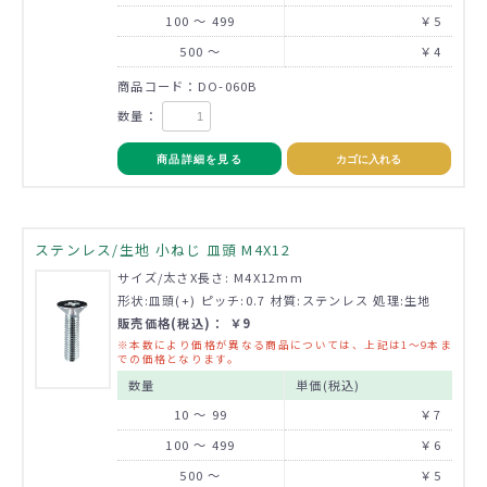
100 ～ 499
￥5
500 ～
￥4
商品コード：DO-060B
数量：
商品詳細を見る
カゴに入れる
ステンレス/生地 小ねじ 皿頭 M4X12
サイズ/太さX長さ: M4X12mm
形状:皿頭(+) ピッチ:0.7 材質:ステンレス 処理:生地
販売価格(税込)： ￥9
※本数により価格が異なる商品については、上記は1～9本ま
での価格となります。
数量
単価(税込)
10 ～ 99
￥7
100 ～ 499
￥6
500 ～
￥5