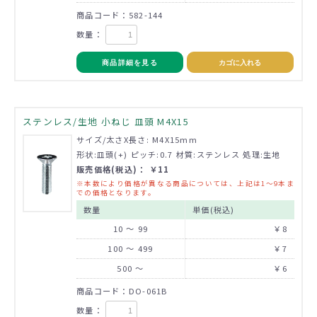
商品コード：582-144
数量：
商品詳細を見る
カゴに入れる
ステンレス/生地 小ねじ 皿頭 M4X15
サイズ/太さX長さ: M4X15mm
形状:皿頭(+) ピッチ:0.7 材質:ステンレス 処理:生地
販売価格(税込)： ￥11
※本数により価格が異なる商品については、上記は1～9本ま
での価格となります。
数量
単価(税込)
10 ～ 99
￥8
100 ～ 499
￥7
500 ～
￥6
商品コード：DO-061B
数量：