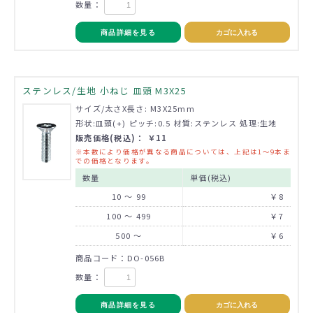
数量：
商品詳細を見る
カゴに入れる
ステンレス/生地 小ねじ 皿頭 M3X25
サイズ/太さX長さ: M3X25mm
形状:皿頭(+) ピッチ:0.5 材質:ステンレス 処理:生地
販売価格(税込)： ￥11
※本数により価格が異なる商品については、上記は1～9本ま
での価格となります。
数量
単価(税込)
10 ～ 99
￥8
100 ～ 499
￥7
500 ～
￥6
商品コード：DO-056B
数量：
商品詳細を見る
カゴに入れる