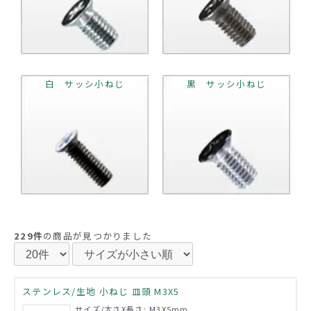
白 サッシ小ねじ
黒 サッシ小ねじ
229件
の商品が見つかりました
ステンレス/生地 小ねじ 皿頭 M3X5
サイズ/太さX長さ: M3X5mm