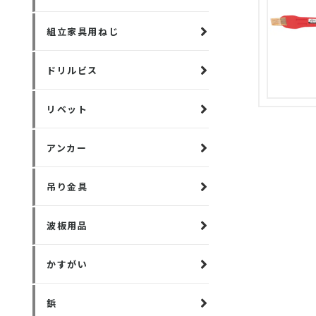
組立家具用ねじ
ドリルビス
リベット
アンカー
吊り金具
波板用品
かすがい
鋲