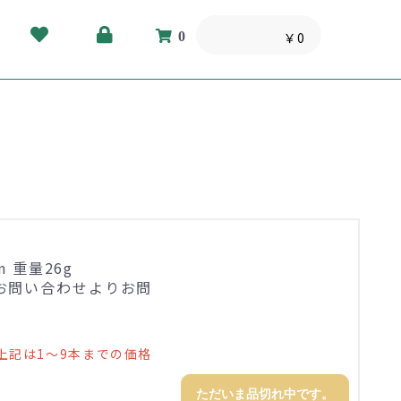
0
￥0
 重量26g
お問い合わせよりお問
上記は1～9本までの価格
ただいま品切れ中です。