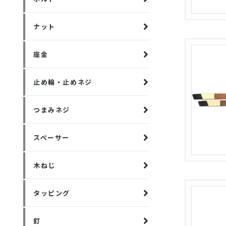
ナット
座金
止め輪・止めネジ
つまみネジ
スペーサー
木ねじ
タッピング
釘