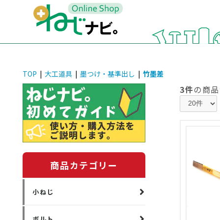
TOP
|
大工道具
|
墨つけ・基準出し
|
竹墨差
3件
の商品
商品カテゴリー
小ねじ
ボルト