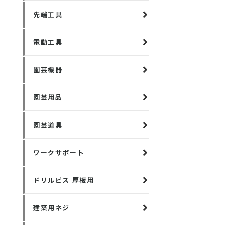
先端工具
電動工具
園芸機器
園芸用品
園芸道具
ワークサポート
ドリルビス 厚板用
建築用ネジ