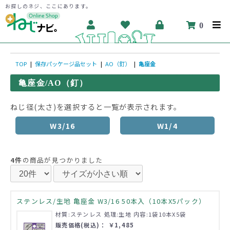
お探しのネジ、ここにあります。
0
TOP
|
保存パッケージ品セット
|
AO（釘）
|
亀座金
亀座金/AO（釘）
ねじ径(太さ)を選択すると一覧が表示されます。
W3/16
W1/4
4件
の商品が見つかりました
ステンレス/生地 亀座金 W3/16 50本入（10本X5パック）
材質:ステンレス 処理:生地 内容:1袋10本X5袋
販売価格(税込)： ￥1,485