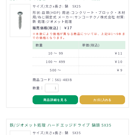
サイズ/太さx長さ: 鍋 5X25
形状:皿頭(HDP) 用途:コンクリート・ブロック・木材
用/ねじ固定式 メーカー:サンコーテクノ株式会社 材質:
鉄 処理:ジオメット処理
販売価格(税込)： ￥17
※本数により価格が異なる商品については、上記は1～9本ま
での価格となります。
数量
単価(税込)
10 ～ 99
￥11
100 ～ 499
￥10
500 ～
￥9
商品コード：561-483B
数量：
商品詳細を見る
カゴに入れる
鉄/ジオメット処理 ハードエッジドライブ 鍋頭 5X35
サイズ/太さx長さ: 鍋 5X35