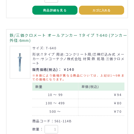
商品詳細を見る
カゴに入れる
鉄/三価クロメート オールアンカー Tタイプ T-640 (アンカー
外径:6mm)
サイズ: T-640
形状:Tタイプ 用途:コンクリート用/芯棒打込み式 メー
カー:サンコーテクノ株式会社 材質:鉄 処理:三価クロメ
ート
販売価格(税込)： ￥140
※本数により価格が異なる商品については、上記は1～9本ま
での価格となります。
数量
単価(税込)
10 ～ 99
￥94
100 ～ 499
￥80
500 ～
￥70
商品コード：561-114B
数量：