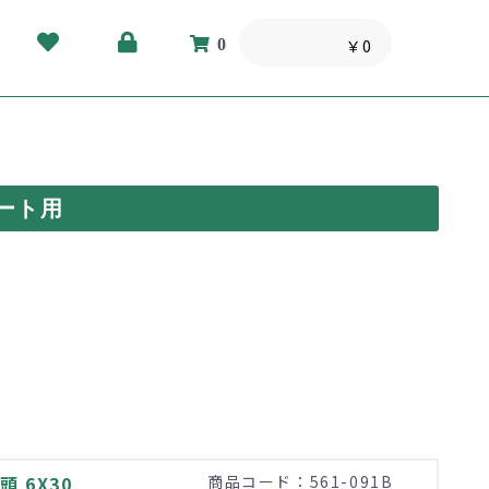
0
￥0
ート用
 6X30
商品コード：561-091B