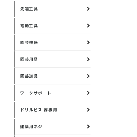
先端工具
電動工具
園芸機器
園芸用品
園芸道具
ワークサポート
ドリルビス 厚板用
建築用ネジ