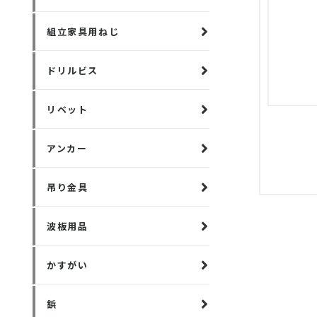
組立家具用ねじ
ドリルビス
リベット
アンカー
吊り金具
波板用品
かすがい
鋲