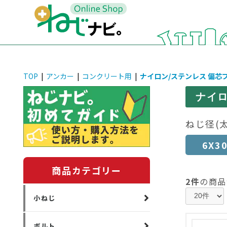
TOP
|
アンカー
|
コンクリート用
|
ナイロン/ステンレス 偏芯
ナイロ
ねじ径(
6X3
商品カテゴリー
2件
の商品
小ねじ
ボルト