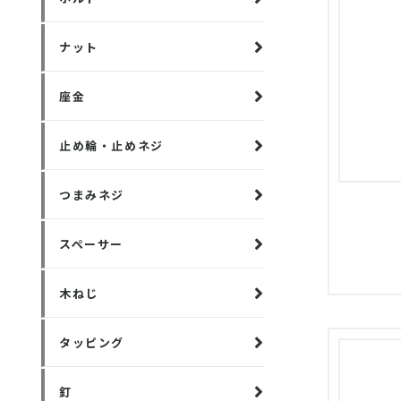
ナット
座金
止め輪・止めネジ
つまみネジ
スペーサー
木ねじ
タッピング
釘