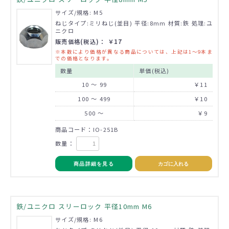
サイズ/規格: M5
ねじタイプ:ミリねじ(並目) 平径:8mm 材質:鉄 処理:ユ
ニクロ
販売価格(税込)： ￥17
※本数により価格が異なる商品については、上記は1～9本ま
での価格となります。
数量
単価(税込)
10 ～ 99
￥11
100 ～ 499
￥10
500 ～
￥9
商品コード：IO-251B
数量：
商品詳細を見る
カゴに入れる
鉄/ユニクロ スリーロック 平径10mm M6
サイズ/規格: M6