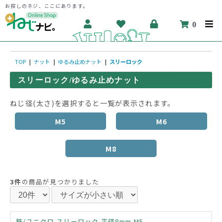
お探しのネジ、ここにあります。
0
TOP
|
ナット
|
ゆるみ止めナット
|
スリーロック
スリーロック/ゆるみ止めナット
ねじ径(太さ)を選択すると一覧が表示されます。
M5
M6
M8
3件
の商品が見つかりました
鉄/ユニクロ スリーロック 平径8mm M5