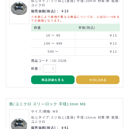
ねじタイプ:ミリねじ(並目) 平径:10mm 材質:鉄 処理:
ユニクロ
販売価格(税込)： ￥23
※本数により価格が異なる商品については、上記は1～9本ま
での価格となります。
数量
単価(税込)
10 ～ 99
￥15
100 ～ 499
￥13
500 ～
￥12
商品コード：IO-252B
数量：
商品詳細を見る
カゴに入れる
鉄/ユニクロ スリーロック 平径13mm M8
サイズ/規格: M8
ねじタイプ:ミリねじ(並目) 平径:13mm 材質:鉄 処理:
ユニクロ
販売価格(税込)： ￥41