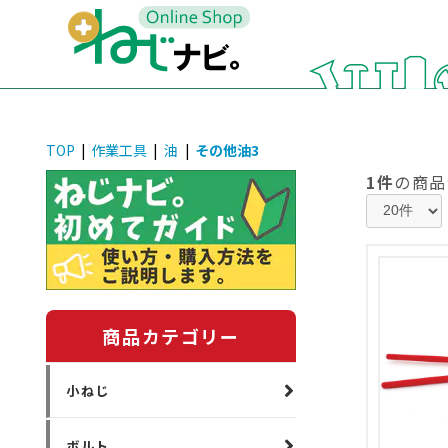
TOP
|
作業工具
|
油
|
その他油3
1件
の商品
商品カテゴリー
小ねじ
ボルト