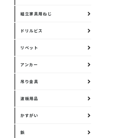
組立家具用ねじ
ドリルビス
リベット
アンカー
吊り金具
波板用品
かすがい
鋲