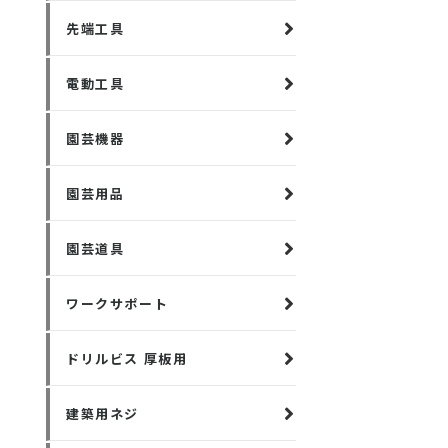
先端工具
電動工具
園芸機器
園芸用品
園芸道具
ワークサポート
ドリルビス 厚板用
建築用ネジ