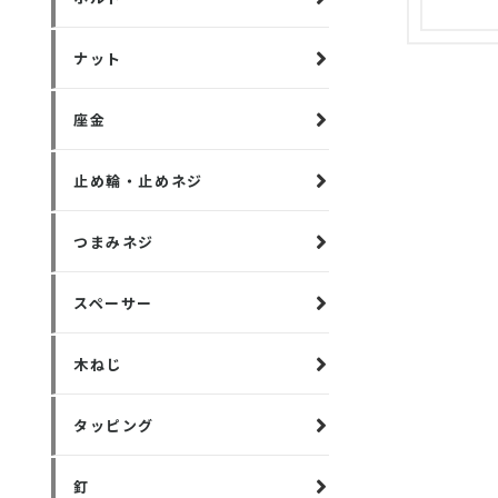
ナット
座金
止め輪・止めネジ
つまみネジ
スペーサー
木ねじ
タッピング
釘