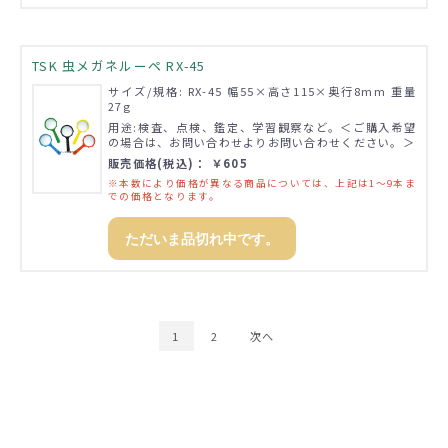
TSK 虫メガネルーペ RX-45
サイズ/規格: RX-45 幅55×高さ115×奥行8mm 重量
27g
用途:検査、点検、鑑定、学習観察など。＜ご購入希望
の場合は、お問い合わせよりお問い合わせください。＞
販売価格(税込)： ￥605
※本数により価格が異なる商品については、上記は1～9本ま
での価格となります。
ただいま品切れ中です。
1
2
次へ