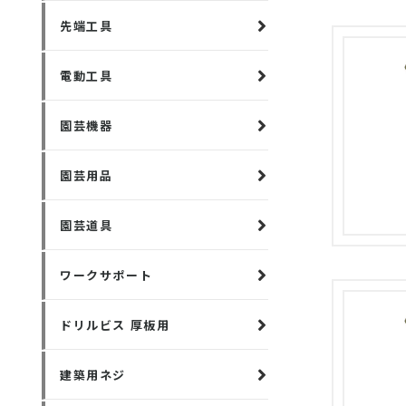
先端工具
電動工具
園芸機器
園芸用品
園芸道具
ワークサポート
ドリルビス 厚板用
建築用ネジ