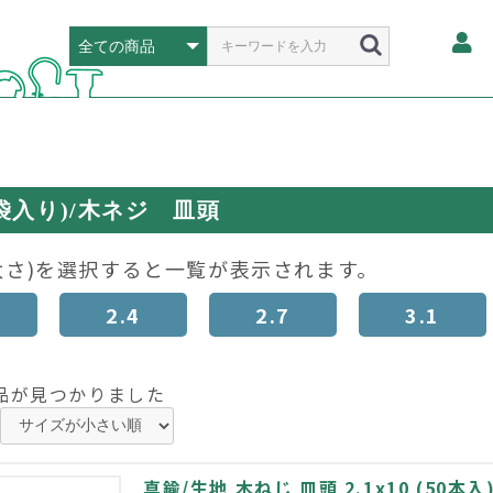
袋入り)/木ネジ 皿頭
太さ)を選択すると一覧が表示されます。
2.4
2.7
3.1
品が見つかりました
真鍮/生地 木ねじ 皿頭 2.1x10 (50本入