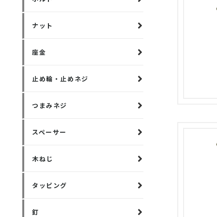
ナット
座金
止め輪・止めネジ
つまみネジ
スペーサー
木ねじ
タッピング
釘