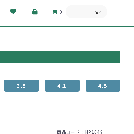
0
￥0
3.5
4.1
4.5
)
商品コード：HP1049