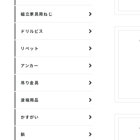
組立家具用ねじ
ドリルビス
リベット
アンカー
吊り金具
波板用品
かすがい
鋲