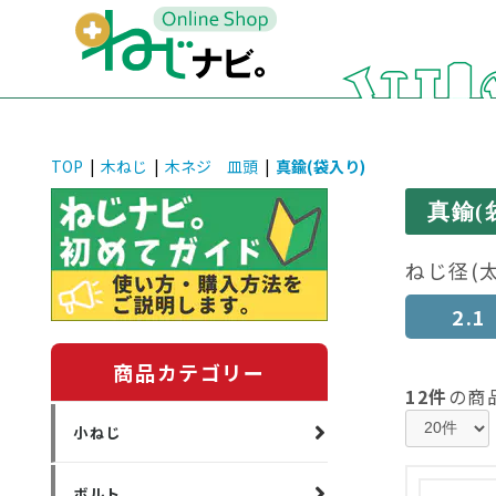
TOP
|
木ねじ
|
木ネジ 皿頭
|
真鍮(袋入り)
真鍮(
ねじ径(
2.1
商品カテゴリー
12件
の商
小ねじ
ボルト