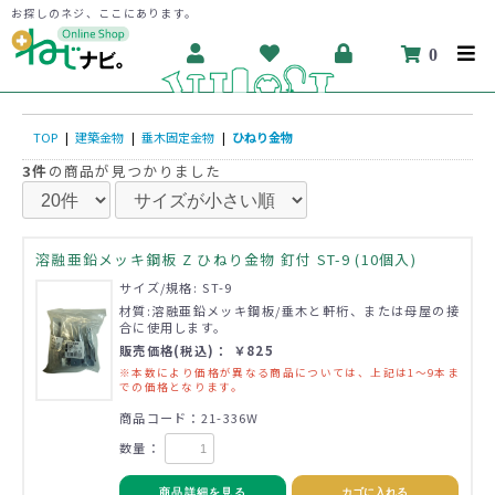
お探しのネジ、ここにあります。
0
TOP
|
建築金物
|
垂木固定金物
|
ひねり金物
3件
の商品が見つかりました
溶融亜鉛メッキ鋼板 Z ひねり金物 釘付 ST-9 (10個入)
サイズ/規格: ST-9
材質:溶融亜鉛メッキ鋼板/垂木と軒桁、または母屋の接
合に使用します。
販売価格(税込)： ￥825
※本数により価格が異なる商品については、上記は1～9本ま
での価格となります。
商品コード：21-336W
数量：
商品詳細を見る
カゴに入れる