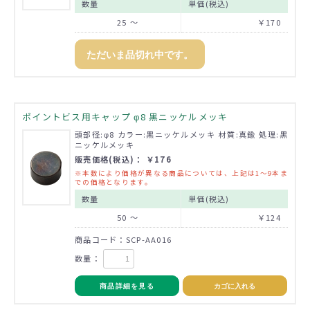
数量
単価(税込)
25 ～
￥170
ただいま品切れ中です。
ポイントビス用キャップ φ8 黒ニッケルメッキ
頭部径:φ8 カラー:黒ニッケルメッキ 材質:真鍮 処理:黒
ニッケルメッキ
販売価格(税込)： ￥176
※本数により価格が異なる商品については、上記は1～9本ま
での価格となります。
数量
単価(税込)
50 ～
￥124
商品コード：SCP-AA016
数量：
商品詳細を見る
カゴに入れる