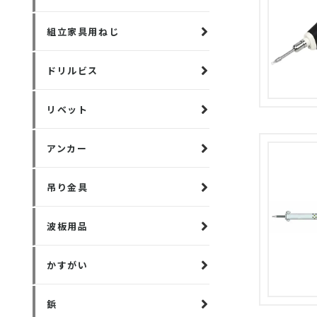
組立家具用ねじ
ドリルビス
リベット
アンカー
吊り金具
波板用品
かすがい
鋲