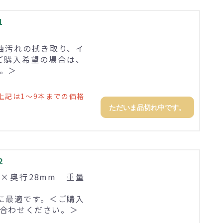
1
油汚れの拭き取り、イ
ご購入希望の場合は、
。＞
上記は1～9本までの価格
ただいま品切れ中です。
2
25×奥行28mm 重量
に最適です。＜ご購入
合わせください。＞