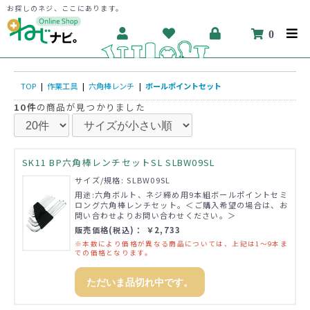
お探しのネジ、ここにあります。
0
TOP
|
作業工具
|
六角棒レンチ
|
ボールポイントセット
10件
の商品が見つかりました
SK11 BP六角棒レンチセットSL SLBW09SL
サイズ/規格: SLBW09SL
用途:六角ボルト、ネジ締め用9本組ボールポイントセミ
ロング六角棒レンチセット。＜ご購入希望の場合は、お
問い合わせよりお問い合わせください。＞
販売価格(税込)： ￥2,733
※本数により価格が異なる商品については、上記は1～9本ま
での価格となります。
ただいま品切れ中です。