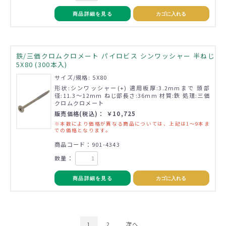
商品詳細を見る
カゴに入れる
鉄/三価クロムクロメート パイロビス シンワッシャー 半ねじ
5X80 (300本入)
サイズ/規格: 5X80
形状:シンワッシャー(+) 適用板厚:3.2mmまで 頭部
径:11.3～12mm ねじ部長さ:36mm 材質:鉄 処理:三価
クロムクロメート
販売価格(税込)： ￥10,725
※本数により価格が異なる商品については、上記は1～9本ま
での価格となります。
商品コード：901-4343
数量：
商品詳細を見る
カゴに入れる
1
2
次へ