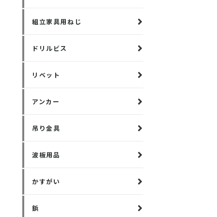
組立家具用ねじ
ドリルビス
リベット
アンカー
吊り金具
波板用品
かすがい
鋲