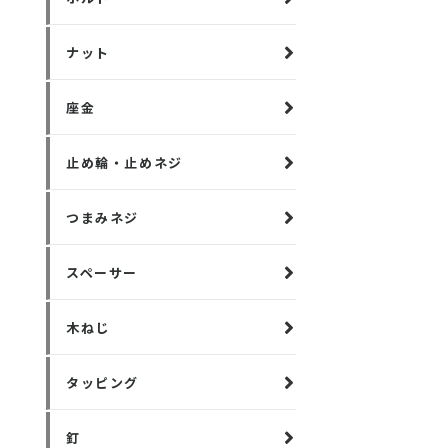
ナット
座金
止め輪・止めネジ
つまみネジ
スペーサー
木ねじ
タッピング
釘