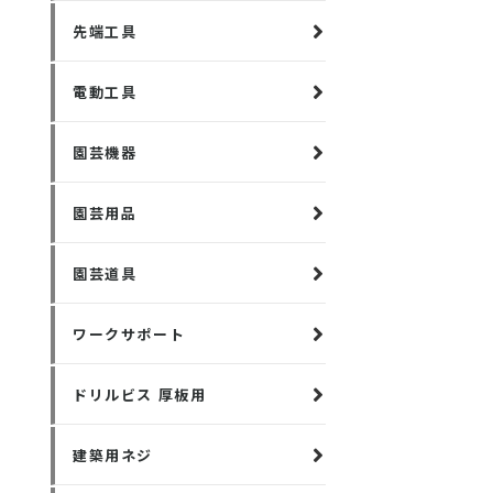
先端工具
電動工具
園芸機器
園芸用品
園芸道具
ワークサポート
ドリルビス 厚板用
建築用ネジ