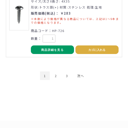
サイズ/太さX長さ: 4X35
形状:トラス頭(+) 材質:ステンレス 処理:生地
販売価格(税込)： ￥283
※本数により価格が異なる商品については、上記は1～9本ま
での価格となります。
商品コード：HP-726
数量：
商品詳細を見る
カゴに入れる
1
2
3
次へ