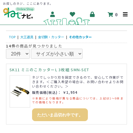
お探しのネジ、ここにあります。
0
TOP
|
大工道具
|
金切鋏・カッター
|
その他カッター
14件
の商品が見つかりました
SK11 ミニのこカッターL 3枚組 SMN-SET
ネジでしっかり刃を固定できるので、安心して作業がで
きます。＜ご購入希望の場合は、お問い合わせよりお問
い合わせください。＞
販売価格(税込)： ￥1,954
※本数により価格が異なる商品については、上記は1～9本ま
での価格となります。
ただいま品切れ中です。