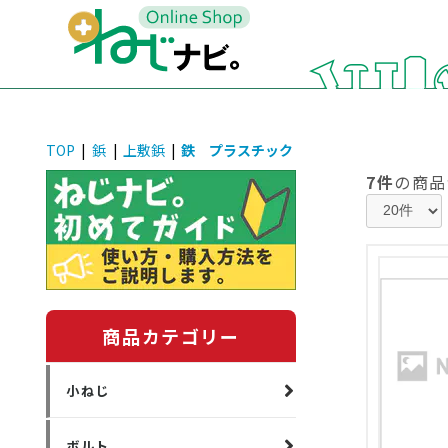
TOP
|
鋲
|
上敷鋲
|
鉄 プラスチック
7件
の商品
商品カテゴリー
小ねじ
ボルト