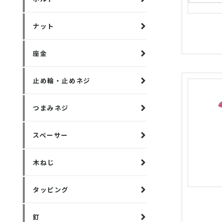
ナット
座金
止め輪・止めネジ
つまみネジ
スペーサー
木ねじ
タッピング
釘