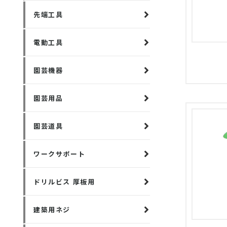
先端工具
電動工具
園芸機器
園芸用品
園芸道具
ワークサポート
ドリルビス 厚板用
建築用ネジ