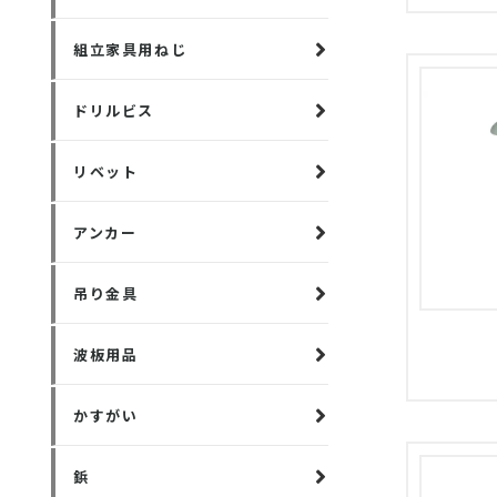
組立家具用ねじ
ドリルビス
リベット
アンカー
吊り金具
波板用品
かすがい
鋲