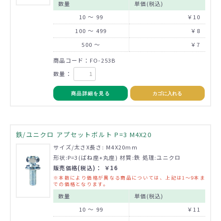
数量
単価(税込)
10 ～ 99
￥10
100 ～ 499
￥8
500 ～
￥7
商品コード：FO-253B
数量：
商品詳細を見る
カゴに入れる
鉄/ユニクロ アプセットボルト P=3 M4X20
サイズ/太さX長さ: M4X20mm
形状:P=3(ばね座+丸座) 材質:鉄 処理:ユニクロ
販売価格(税込)： ￥16
※本数により価格が異なる商品については、上記は1～9本ま
での価格となります。
数量
単価(税込)
10 ～ 99
￥11