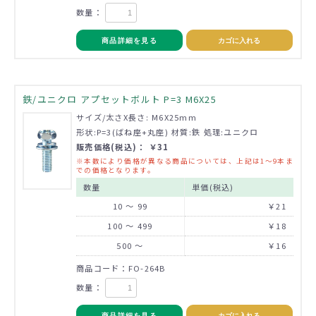
数量：
商品詳細を見る
カゴに入れる
鉄/ユニクロ アプセットボルト P=3 M6X25
サイズ/太さX長さ: M6X25mm
形状:P=3(ばね座+丸座) 材質:鉄 処理:ユニクロ
販売価格(税込)： ￥31
※本数により価格が異なる商品については、上記は1～9本ま
での価格となります。
数量
単価(税込)
10 ～ 99
￥21
100 ～ 499
￥18
500 ～
￥16
商品コード：FO-264B
数量：
商品詳細を見る
カゴに入れる