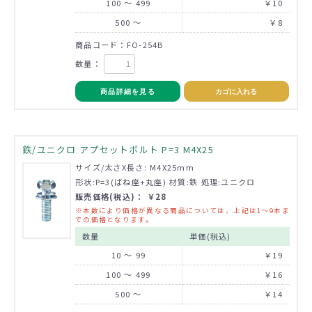
100 ～ 499
￥10
500 ～
￥8
商品コード：FO-254B
数量：
商品詳細を見る
カゴに入れる
鉄/ユニクロ アプセットボルト P=3 M4X25
サイズ/太さX長さ: M4X25mm
形状:P=3(ばね座+丸座) 材質:鉄 処理:ユニクロ
販売価格(税込)： ￥28
※本数により価格が異なる商品については、上記は1～9本ま
での価格となります。
数量
単価(税込)
10 ～ 99
￥19
100 ～ 499
￥16
500 ～
￥14