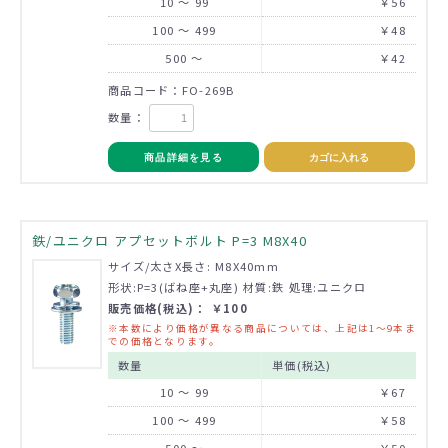
10 ～ 99
￥56
100 ～ 499
￥48
500 ～
￥42
商品コード：FO-269B
数量：
商品詳細を見る
カゴに入れる
鉄/ユニクロ アプセットボルト P=3 M8X40
サイズ/太さX長さ: M8X40mm
形状:P=3(ばね座+丸座) 材質:鉄 処理:ユニクロ
販売価格(税込)： ￥100
※本数により価格が異なる商品については、上記は1～9本ま
での価格となります。
数量
単価(税込)
10 ～ 99
￥67
100 ～ 499
￥58
500 ～
￥50