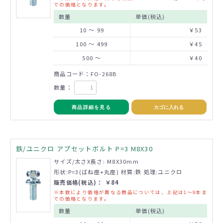
での価格となります。
数量
単価(税込)
10 ～ 99
￥53
100 ～ 499
￥45
500 ～
￥40
商品コード：FO-268B
数量：
商品詳細を見る
カゴに入れる
鉄/ユニクロ アプセットボルト P=3 M8X30
サイズ/太さX長さ: M8X30mm
形状:P=3(ばね座+丸座) 材質:鉄 処理:ユニクロ
販売価格(税込)： ￥84
※本数により価格が異なる商品については、上記は1～9本ま
での価格となります。
数量
単価(税込)