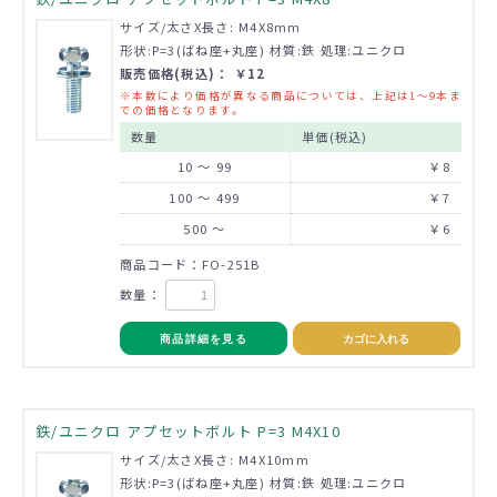
サイズ/太さX長さ: M4X8mm
形状:P=3(ばね座+丸座) 材質:鉄 処理:ユニクロ
販売価格(税込)： ￥12
※本数により価格が異なる商品については、上記は1～9本ま
での価格となります。
数量
単価(税込)
10 ～ 99
￥8
100 ～ 499
￥7
500 ～
￥6
商品コード：FO-251B
数量：
商品詳細を見る
カゴに入れる
鉄/ユニクロ アプセットボルト P=3 M4X10
サイズ/太さX長さ: M4X10mm
形状:P=3(ばね座+丸座) 材質:鉄 処理:ユニクロ