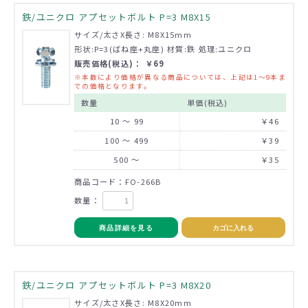
鉄/ユニクロ アプセットボルト P=3 M8X15
サイズ/太さX長さ: M8X15mm
形状:P=3(ばね座+丸座) 材質:鉄 処理:ユニクロ
販売価格(税込)： ￥69
※本数により価格が異なる商品については、上記は1～9本ま
での価格となります。
数量
単価(税込)
10 ～ 99
￥46
100 ～ 499
￥39
500 ～
￥35
商品コード：FO-266B
数量：
商品詳細を見る
カゴに入れる
鉄/ユニクロ アプセットボルト P=3 M8X20
サイズ/太さX長さ: M8X20mm