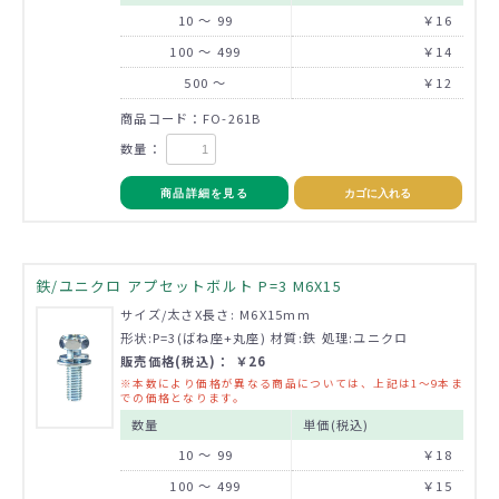
10 ～ 99
￥16
100 ～ 499
￥14
500 ～
￥12
商品コード：FO-261B
数量：
商品詳細を見る
カゴに入れる
鉄/ユニクロ アプセットボルト P=3 M6X15
サイズ/太さX長さ: M6X15mm
形状:P=3(ばね座+丸座) 材質:鉄 処理:ユニクロ
販売価格(税込)： ￥26
※本数により価格が異なる商品については、上記は1～9本ま
での価格となります。
数量
単価(税込)
10 ～ 99
￥18
100 ～ 499
￥15