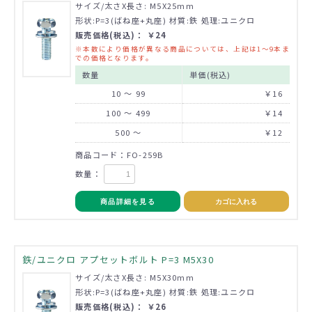
サイズ/太さX長さ: M5X25mm
形状:P=3(ばね座+丸座) 材質:鉄 処理:ユニクロ
販売価格(税込)： ￥24
※本数により価格が異なる商品については、上記は1～9本ま
での価格となります。
数量
単価(税込)
10 ～ 99
￥16
100 ～ 499
￥14
500 ～
￥12
商品コード：FO-259B
数量：
商品詳細を見る
カゴに入れる
鉄/ユニクロ アプセットボルト P=3 M5X30
サイズ/太さX長さ: M5X30mm
形状:P=3(ばね座+丸座) 材質:鉄 処理:ユニクロ
販売価格(税込)： ￥26