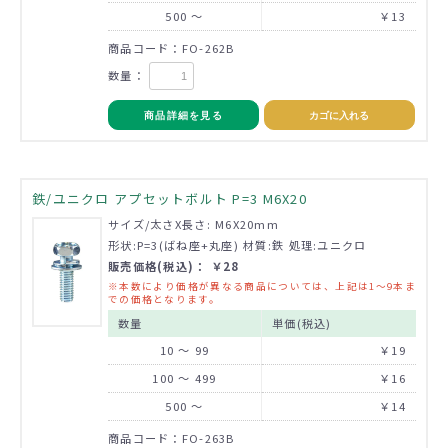
500 ～
￥13
商品コード：FO-262B
数量：
商品詳細を見る
カゴに入れる
鉄/ユニクロ アプセットボルト P=3 M6X20
サイズ/太さX長さ: M6X20mm
形状:P=3(ばね座+丸座) 材質:鉄 処理:ユニクロ
販売価格(税込)： ￥28
※本数により価格が異なる商品については、上記は1～9本ま
での価格となります。
数量
単価(税込)
10 ～ 99
￥19
100 ～ 499
￥16
500 ～
￥14
商品コード：FO-263B