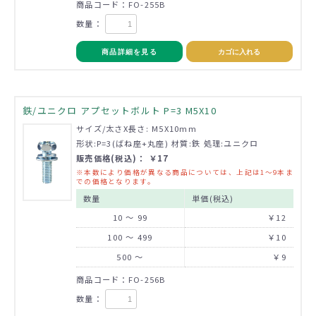
商品コード：FO-255B
数量：
商品詳細を見る
カゴに入れる
鉄/ユニクロ アプセットボルト P=3 M5X10
サイズ/太さX長さ: M5X10mm
形状:P=3(ばね座+丸座) 材質:鉄 処理:ユニクロ
販売価格(税込)： ￥17
※本数により価格が異なる商品については、上記は1～9本ま
での価格となります。
数量
単価(税込)
10 ～ 99
￥12
100 ～ 499
￥10
500 ～
￥9
商品コード：FO-256B
数量：