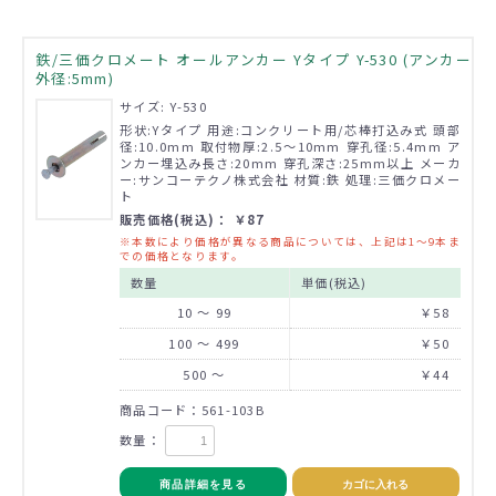
鉄/三価クロメート オールアンカー Yタイプ Y-530 (アンカー
外径:5mm)
サイズ: Y-530
形状:Yタイプ 用途:コンクリート用/芯棒打込み式 頭部
径:10.0mm 取付物厚:2.5～10mm 穿孔径:5.4mm ア
ンカー埋込み長さ:20mm 穿孔深さ:25mm以上 メーカ
ー:サンコーテクノ株式会社 材質:鉄 処理:三価クロメー
ト
販売価格(税込)： ￥87
※本数により価格が異なる商品については、上記は1～9本ま
での価格となります。
数量
単価(税込)
10 ～ 99
￥58
100 ～ 499
￥50
500 ～
￥44
商品コード：561-103B
数量：
商品詳細を見る
カゴに入れる