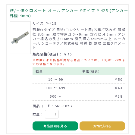
鉄/三価クロメート オールアンカー Yタイプ Y-425 (アンカー
外径:4mm)
サイズ: Y-425
形状:Yタイプ 用途:コンクリート用/芯棒打込み式 頭部
径:8.0mm 取付物厚:2.0～9mm 穿孔径:4.3mm アン
カー埋込み長さ:16mm 穿孔深さ:20mm以上 メーカ
ー:サンコーテクノ株式会社 材質:鉄 処理:三価クロメー
ト
販売価格(税込)： ￥75
※本数により価格が異なる商品については、上記は1～9本ま
での価格となります。
数量
単価(税込)
10 ～ 99
￥50
100 ～ 499
￥43
500 ～
￥38
商品コード：561-102B
数量：
商品詳細を見る
カゴに入れる