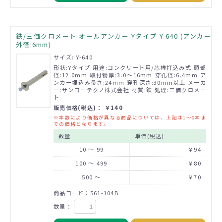
鉄/三価クロメート オールアンカー Yタイプ Y-640 (アンカー
外径:6mm)
サイズ: Y-640
形状:Yタイプ 用途:コンクリート用/芯棒打込み式 頭部
径:12.0mm 取付物厚:3.0～16mm 穿孔径:6.4mm ア
ンカー埋込み長さ:24mm 穿孔深さ:30mm以上 メーカ
ー:サンコーテクノ株式会社 材質:鉄 処理:三価クロメー
ト
販売価格(税込)： ￥140
※本数により価格が異なる商品については、上記は1～9本ま
での価格となります。
数量
単価(税込)
10 ～ 99
￥94
100 ～ 499
￥80
500 ～
￥70
商品コード：561-104B
数量：