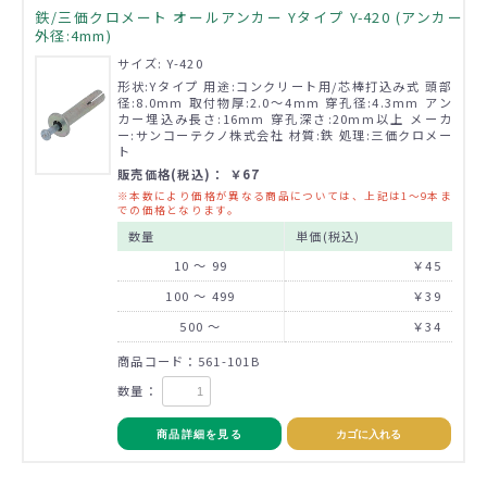
鉄/三価クロメート オールアンカー Yタイプ Y-420 (アンカー
外径:4mm)
サイズ: Y-420
形状:Yタイプ 用途:コンクリート用/芯棒打込み式 頭部
径:8.0mm 取付物厚:2.0～4mm 穿孔径:4.3mm アン
カー埋込み長さ:16mm 穿孔深さ:20mm以上 メーカ
ー:サンコーテクノ株式会社 材質:鉄 処理:三価クロメー
ト
販売価格(税込)： ￥67
※本数により価格が異なる商品については、上記は1～9本ま
での価格となります。
数量
単価(税込)
10 ～ 99
￥45
100 ～ 499
￥39
500 ～
￥34
商品コード：561-101B
数量：
商品詳細を見る
カゴに入れる