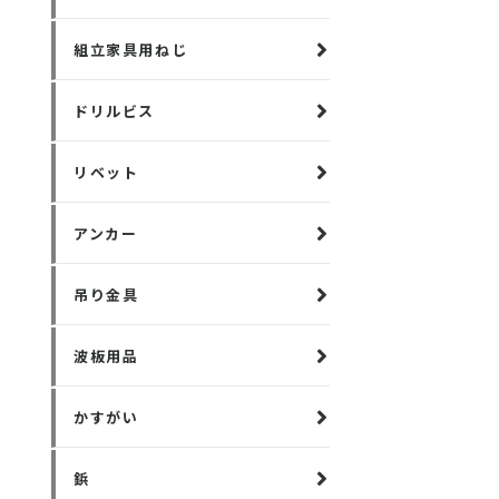
組立家具用ねじ
ドリルビス
リベット
アンカー
吊り金具
波板用品
かすがい
鋲