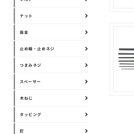
ナット
座金
止め輪・止めネジ
つまみネジ
スペーサー
木ねじ
タッピング
釘