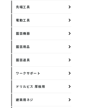
先端工具
電動工具
園芸機器
園芸用品
園芸道具
ワークサポート
ドリルビス 厚板用
建築用ネジ