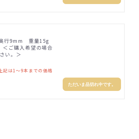
×奥行9mm 重量15g
。＜ご購入希望の場合
さい。＞
上記は1～9本までの価格
ただいま品切れ中です。