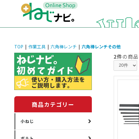
TOP
|
作業工具
|
六角棒レンチ
|
六角棒レンチその他
2件
の商品
商品カテゴリー
小ねじ
ボルト