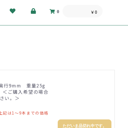
0
￥0
×奥行9mm 重量25g
。＜ご購入希望の場合
さい。＞
上記は1～9本までの価格
ただいま品切れ中です。