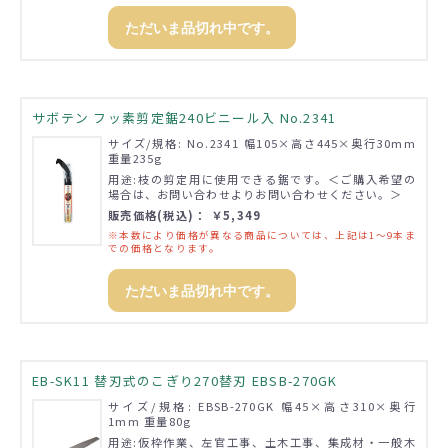
ただいま品切れ中です。
サボテン フッ素剪定鋸240ビニール入 No.2341
サイズ/規格: No.2341 幅105×高さ445×奥行30mm
重量235g
用途:枝の剪定用に使用できる鋸です。＜ご購入希望の
場合は、お問い合わせよりお問い合わせください。＞
販売価格(税込)： ￥5,349
※本数により価格が異なる商品については、上記は1～9本ま
での価格となります。
ただいま品切れ中です。
EB-SK11 替刃式のこぎり270替刃 EBSB-270GK
サイズ/規格: EBSB-270GK 幅45×高さ310×奥行
1mm 重量80g
用途:仮枠作業、左官工事、土木工事、集成材・一般木