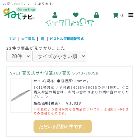
お探しのネジ、ここにあります。
0
TOP
|
大工道具
|
鋸
|
ピストル型柄鋸替刃式
23件
の商品が見つかりました
SK11 替刃式サヤ付鋸360 替刃 SSYB-360SB
サイズ/規格: ●刃板厚:0.9mm。
SK11替刃式サヤ付鋸360SSY-360SBの専用替刃。＜ご
購入希望の場合は、お問い合わせよりお問い合わせくだ
さい。＞
販売価格(税込)： ￥3,828
※本数により価格が異なる商品については、上記は1～9本ま
での価格となります。
ただいま品切れ中です。