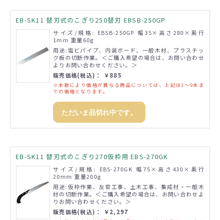
EB-SK11 替刃式のこぎり250替刃 EBSB-250GP
サイズ/規格: EBSB-250GP 幅35×高さ280×奥行
1mm 重量60g
用途:塩ビパイプ、内装ボード、一般木材、プラスチッ
ク板の切断作業。＜ご購入希望の場合は、お問い合わせ
よりお問い合わせください。＞
販売価格(税込)： ￥885
※本数により価格が異なる商品については、上記は1～9本ま
での価格となります。
ただいま品切れ中です。
EB-SK11 替刃式のこぎり270仮枠用 EBS-270GK
サイズ/規格: EBS-270GK 幅75×高さ430×奥行
20mm 重量200g
用途:仮枠作業、左官工事、土木工事、集成材・一般木
材の切断作業。＜ご購入希望の場合は、お問い合わせよ
りお問い合わせください。＞
販売価格(税込)： ￥2,297