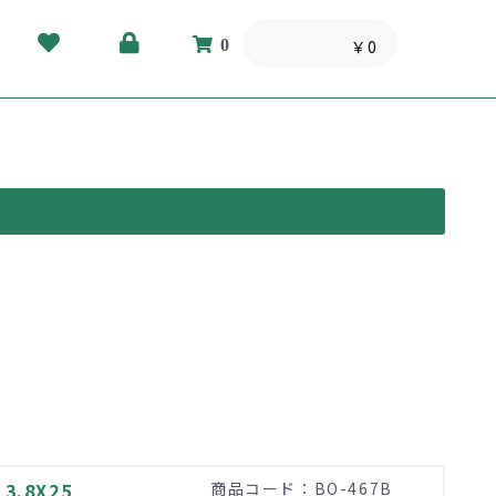
0
￥0
.8X25
商品コード：BO-467B