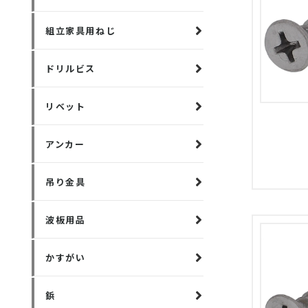
組立家具用ねじ
ドリルビス
リベット
アンカー
吊り金具
波板用品
かすがい
鋲