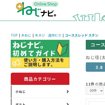
TOP
|
木ねじ
|
木ネジ 造作ビス
|
コーススレッド ステン
コース
ねじ径(
3.8
商品カテゴリー
11件
の商
小ねじ
ボルト