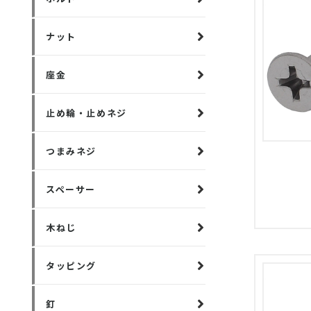
ナット
座金
止め輪・止めネジ
つまみネジ
スペーサー
木ねじ
タッピング
釘