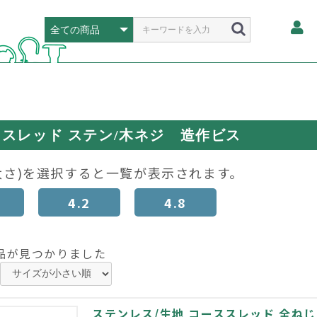
スレッド ステン/木ネジ 造作ビス
太さ)を選択すると一覧が表示されます。
4.2
4.8
品が見つかりました
ステンレス/生地 コーススレッド 全ねじ 3