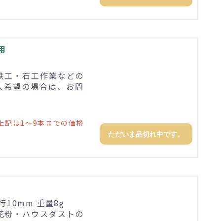
用
鉄工・石工作業などの
入希望の場合は、お問
上記は1～9本までの価格
ただいま品切れ中です。
行10mm 重量8g
花粉・ハウスダストの