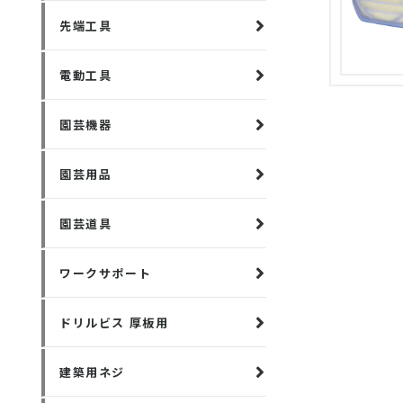
先端工具
電動工具
園芸機器
園芸用品
園芸道具
ワークサポート
ドリルビス 厚板用
建築用ネジ