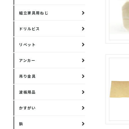
組立家具用ねじ
ドリルビス
リベット
アンカー
吊り金具
波板用品
かすがい
鋲