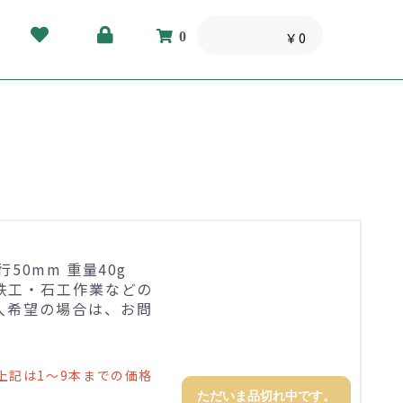
0
￥0
行50mm 重量40g
鉄工・石工作業などの
入希望の場合は、お問
上記は1～9本までの価格
ただいま品切れ中です。