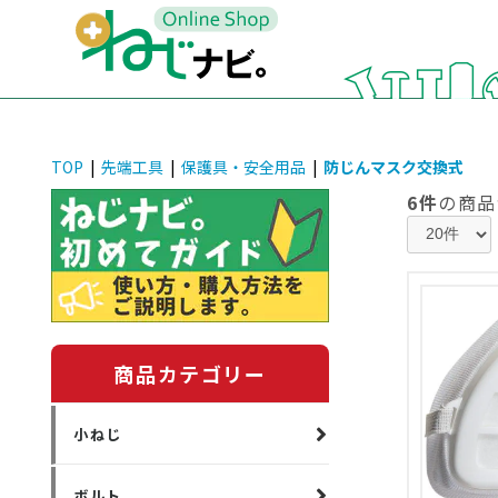
TOP
|
先端工具
|
保護具・安全用品
|
防じんマスク交換式
6件
の商品
商品カテゴリー
小ねじ
ボルト