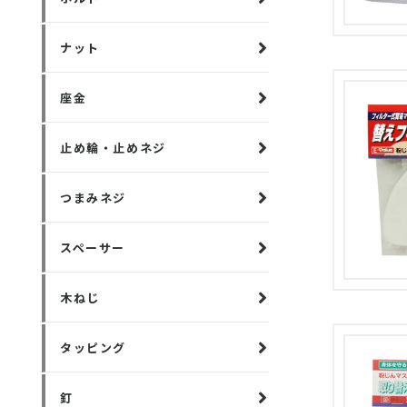
ナット
座金
止め輪・止めネジ
つまみネジ
スペーサー
木ねじ
タッピング
釘