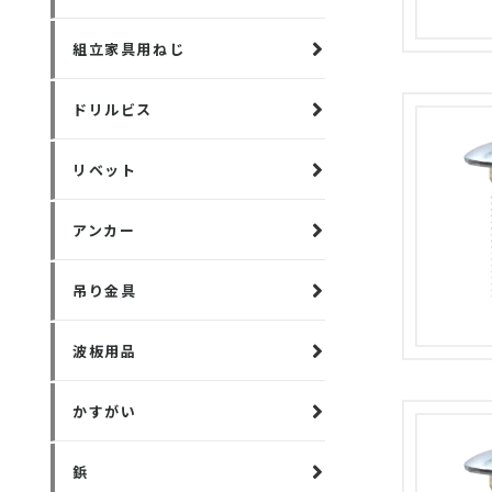
組立家具用ねじ
ドリルビス
リベット
アンカー
吊り金具
波板用品
かすがい
鋲