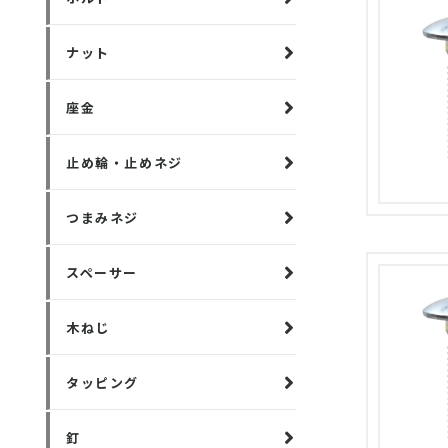
ナット
座金
止め輪・止めネジ
つまみネジ
スペーサー
木ねじ
タッピング
釘