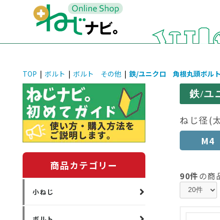
TOP
|
ボルト
|
ボルト その他
|
鉄/ユニクロ 角根丸頭ボル
鉄/ユ
ねじ径(
M4
商品カテゴリー
90件
の商
小ねじ
ボルト