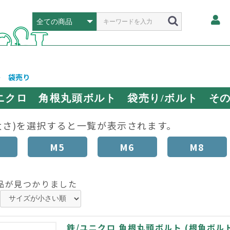
ト 袋売り
ニクロ 角根丸頭ボルト 袋売り/ボルト そ
太さ)を選択すると一覧が表示されます。
M5
M6
M8
品が見つかりました
鉄/ユニクロ 角根丸頭ボルト (根角ボルト) 