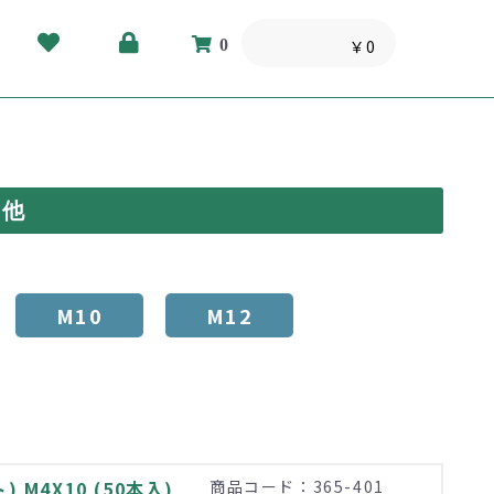
0
￥0
の他
M10
M12
M4X10 (50本入)
商品コード：365-401