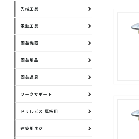
先端工具
電動工具
園芸機器
園芸用品
園芸道具
ワークサポート
ドリルビス 厚板用
建築用ネジ