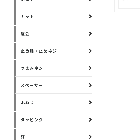
ナット
座金
止め輪・止めネジ
つまみネジ
スペーサー
木ねじ
タッピング
釘