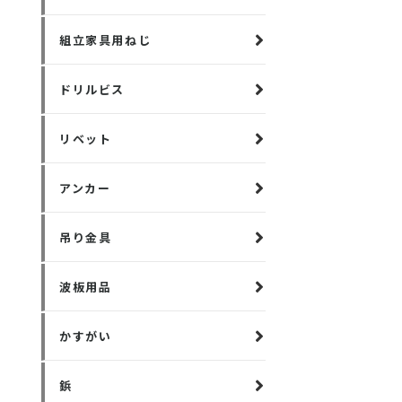
組立家具用ねじ
ドリルビス
リベット
アンカー
吊り金具
波板用品
かすがい
鋲