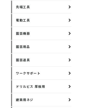
先端工具
電動工具
園芸機器
園芸用品
園芸道具
ワークサポート
ドリルビス 厚板用
建築用ネジ