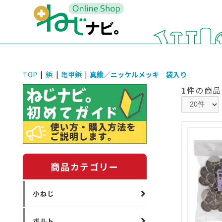
TOP
|
鋲
|
亀甲鋲
|
真鍮／ニッケルメッキ 袋入り
1件
の商品
商品カテゴリー
小ねじ
ボルト