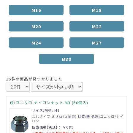
M16
M18
M20
M22
M24
M27
M30
15件
の商品が見つかりました
鉄/ユニクロ ナイロンナット M3 (50個入)
サイズ/規格: M3
ねじタイプ:ミリねじ(並目) 材質:鉄 処理:ユニクロ/ナイ
ロン
販売価格(税込)： ￥689
※本数により価格が異なる商品については、上記は1～9本ま