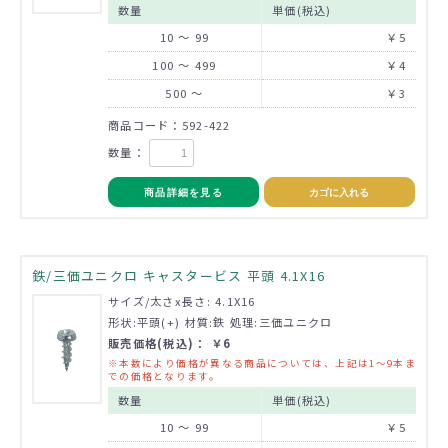
数量
単価(税込)
10 ～ 99
￥5
100 ～ 499
￥4
500 ～
￥3
商品コード：592-422
数量：
商品詳細を見る
カゴに入れる
鉄/三価ユニクロ キャスタービス 平頭 4.1X16
サイズ/太さx長さ: 4.1X16
形状:平頭(+) 材質:鉄 処理:三価ユニクロ
販売価格(税込)： ￥6
※本数により価格が異なる商品については、上記は1～9本ま
での価格となります。
数量
単価(税込)
10 ～ 99
￥5