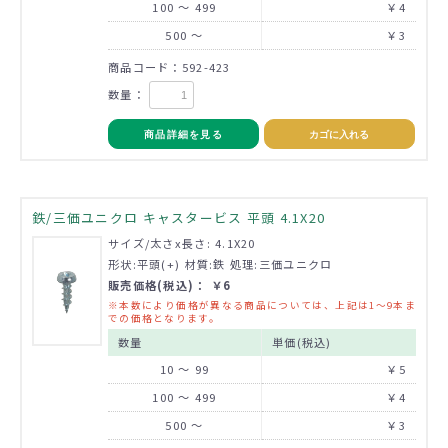
100 ～ 499
￥4
500 ～
￥3
商品コード：592-423
数量：
商品詳細を見る
カゴに入れる
鉄/三価ユニクロ キャスタービス 平頭 4.1X20
サイズ/太さx長さ: 4.1X20
形状:平頭(+) 材質:鉄 処理:三価ユニクロ
販売価格(税込)： ￥6
※本数により価格が異なる商品については、上記は1～9本ま
での価格となります。
数量
単価(税込)
10 ～ 99
￥5
100 ～ 499
￥4
500 ～
￥3