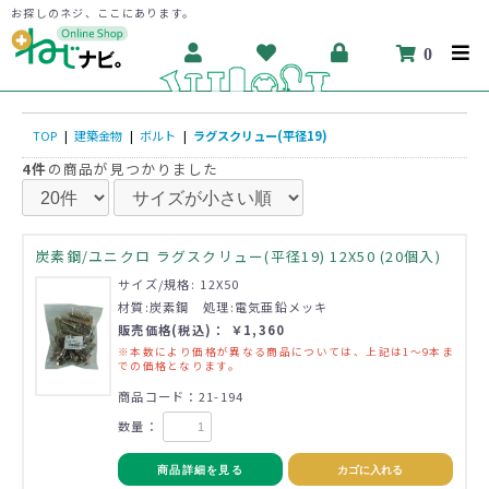
お探しのネジ、ここにあります。
0
TOP
|
建築金物
|
ボルト
|
ラグスクリュー(平径19)
4件
の商品が見つかりました
炭素鋼/ユニクロ ラグスクリュー(平径19) 12X50 (20個入)
サイズ/規格: 12X50
材質:炭素鋼 処理:電気亜鉛メッキ
販売価格(税込)： ￥1,360
※本数により価格が異なる商品については、上記は1～9本ま
での価格となります。
商品コード：21-194
数量：
商品詳細を見る
カゴに入れる