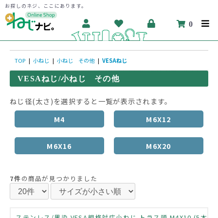
お探しのネジ、ここにあります。
0
TOP
|
小ねじ
|
小ねじ その他
|
VESAねじ
VESAねじ/小ねじ その他
ねじ径(太さ)を選択すると一覧が表示されます。
M4
M6X12
M6X16
M6X20
7件
の商品が見つかりました
ステンレス/黒染 VESA規格対応小ねじ トラス頭 M4X10 (5本