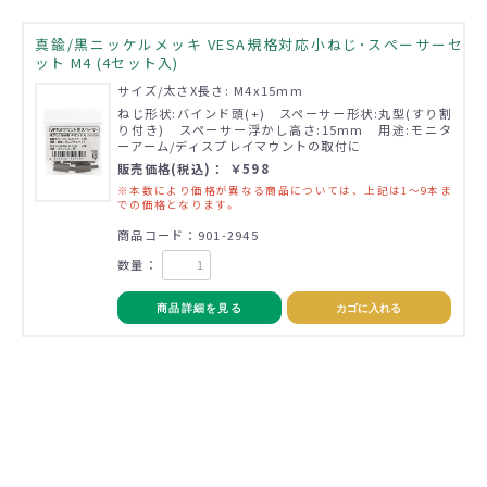
真鍮/黒ニッケルメッキ VESA規格対応小ねじ･スぺーサーセ
ット M4 (4セット入)
サイズ/太さX長さ: M4x15mm
ねじ形状:バインド頭(+) スペーサー形状:丸型(すり割
り付き) スペーサー浮かし高さ:15mm 用途:モニタ
ーアーム/ディスプレイマウントの取付に
販売価格(税込)： ￥598
※本数により価格が異なる商品については、上記は1～9本ま
での価格となります。
商品コード：901-2945
数量：
商品詳細を見る
カゴに入れる