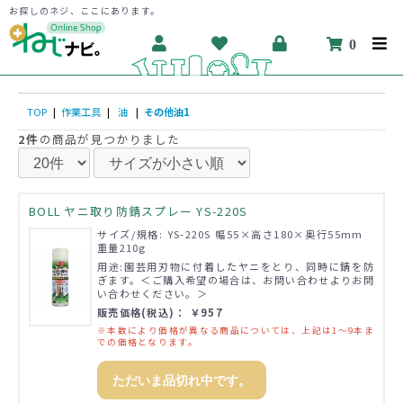
お探しのネジ、ここにあります。
0
TOP
|
作業工具
|
油
|
その他油1
2件
の商品が見つかりました
BOLL ヤニ取り防錆スプレー YS-220S
サイズ/規格: YS-220S 幅55×高さ180×奥行55mm
重量210g
用途:園芸用刃物に付着したヤニをとり、同時に錆を防
ぎます。＜ご購入希望の場合は、お問い合わせよりお問
い合わせください。＞
販売価格(税込)： ￥957
※本数により価格が異なる商品については、上記は1～9本ま
での価格となります。
ただいま品切れ中です。