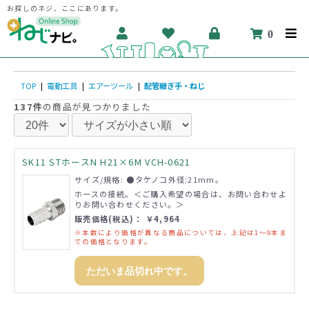
お探しのネジ、ここにあります。
0
TOP
|
電動工具
|
エアーツール
|
配管継ぎ手・ねじ
137件
の商品が見つかりました
SK11 STホースN H21×6M VCH-0621
サイズ/規格: ●タケノコ外径:21mm。
ホースの接続。＜ご購入希望の場合は、お問い合わせよ
りお問い合わせください。＞
販売価格(税込)： ￥4,964
※本数により価格が異なる商品については、上記は1～9本ま
での価格となります。
ただいま品切れ中です。