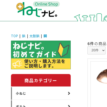
TOP
|
鋲
|
太鼓鋲
|
銅
6件
の商品
商品カテゴリー
小ねじ
ボルト