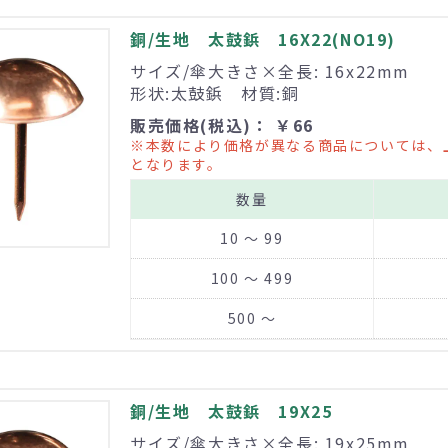
銅/生地 太鼓鋲 16X22(NO19)
サイズ/傘大きさ×全長: 16x22mm
形状:太鼓鋲 材質:銅
販売価格(税込)： ￥66
※本数により価格が異なる商品については、
となります。
数量
10 ～ 99
100 ～ 499
500 ～
銅/生地 太鼓鋲 19X25
サイズ/傘大きさ×全長: 19x25mm