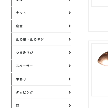
ナット
座金
止め輪・止めネジ
つまみネジ
スペーサー
木ねじ
タッピング
釘