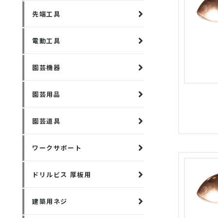
先端工具
電動工具
園芸機器
園芸用品
園芸道具
ワークサポート
ドリルビス 厚板用
建築用ネジ