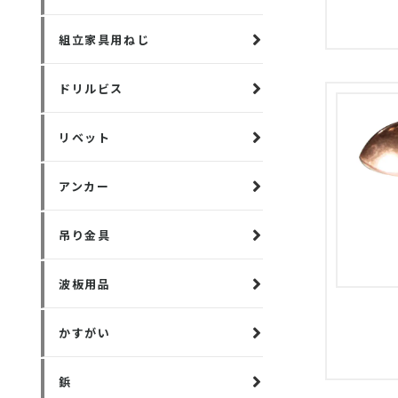
組立家具用ねじ
ドリルビス
リベット
アンカー
吊り金具
波板用品
かすがい
鋲