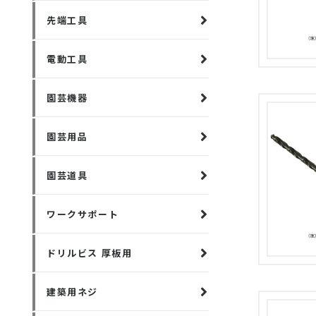
先端工具
電動工具
園芸機器
園芸用品
園芸道具
ワークサポート
ドリルビス 厚板用
建築用ネジ