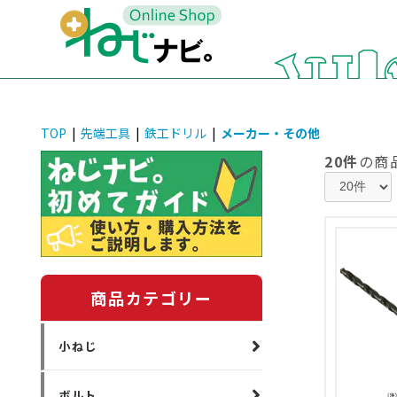
TOP
|
先端工具
|
鉄工ドリル
|
メーカー・その他
20件
の商
商品カテゴリー
小ねじ
ボルト