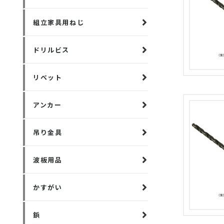
組立家具用ねじ
ドリルビス
リベット
アンカー
吊り金具
波板用品
かすがい
鋲