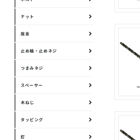
ナット
座金
止め輪・止めネジ
つまみネジ
スペーサー
木ねじ
タッピング
釘