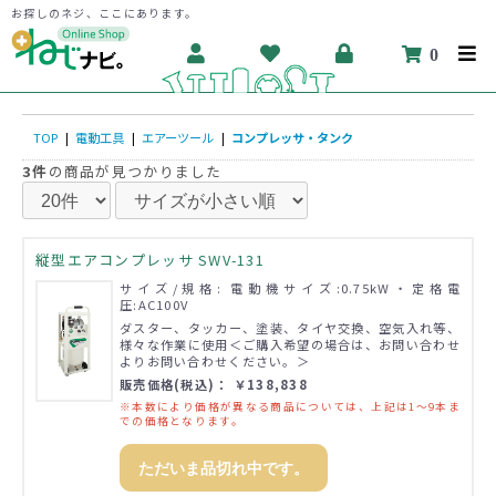
お探しのネジ、ここにあります。
0
TOP
|
電動工具
|
エアーツール
|
コンプレッサ・タンク
3件
の商品が見つかりました
縦型エアコンプレッサ SWV-131
サイズ/規格: 電動機サイズ:0.75kW・定格電
圧:AC100V
ダスター、タッカー、塗装、タイヤ交換、空気入れ等、
様々な作業に使用＜ご購入希望の場合は、お問い合わせ
よりお問い合わせください。＞
販売価格(税込)： ￥138,838
※本数により価格が異なる商品については、上記は1～9本ま
での価格となります。
ただいま品切れ中です。