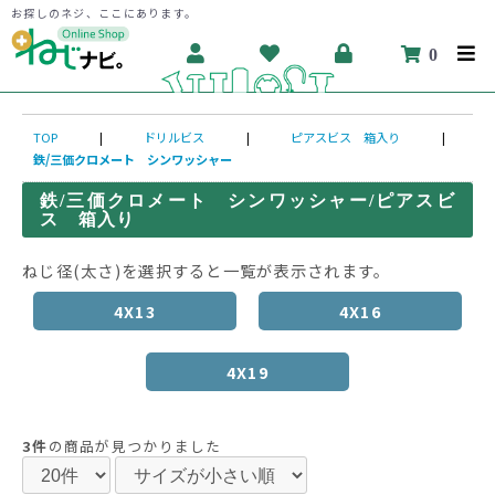
お探しのネジ、ここにあります。
0
TOP
|
ドリルビス
|
ピアスビス 箱入り
|
鉄/三価クロメート シンワッシャー
鉄/三価クロメート シンワッシャー/ピアスビ
ス 箱入り
ねじ径(太さ)を選択すると一覧が表示されます。
4X13
4X16
4X19
3件
の商品が見つかりました