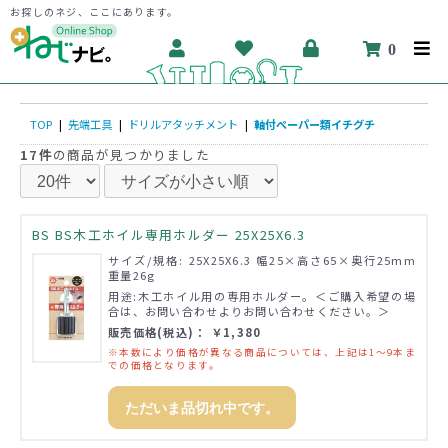
お探しのネジ、ここにあります。
0
TOP
|
先端工具
|
ドリルアタッチメント
|
軸付ペーパー類イチグチ
17件
の商品が見つかりました
BS BS木工ホイル専用ホルダー 25X25X6.3
サイズ/規格: 25X25X6.3 幅25×高さ65×奥行25mm
重量26g
用途:木工ホイル用の専用ホルダー。＜ご購入希望の場
合は、お問い合わせよりお問い合わせください。＞
販売価格(税込)： ￥1,380
※本数により価格が異なる商品については、上記は1～9本ま
での価格となります。
ただいま品切れ中です。