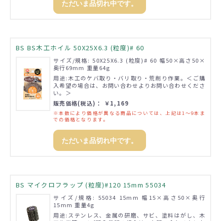
ただいま品切れ中です。
BS BS木工ホイル 50X25X6.3 (粒度)# 60
サイズ/規格: 50X25X6.3 (粒度)# 60 幅50×高さ50×
奥行69mm 重量64g
用途:木工のケバ取り・バリ取り・荒削り作業。＜ご購
入希望の場合は、お問い合わせよりお問い合わせくださ
い。＞
販売価格(税込)： ￥1,169
※本数により価格が異なる商品については、上記は1～9本ま
での価格となります。
ただいま品切れ中です。
BS マイクロフラップ (粒度)#120 15mm 55034
サイズ/規格: 55034 15mm 幅15×高さ50×奥行
15mm 重量4g
用途:ステンレス、金属の研磨、サビ、塗料はがし、木