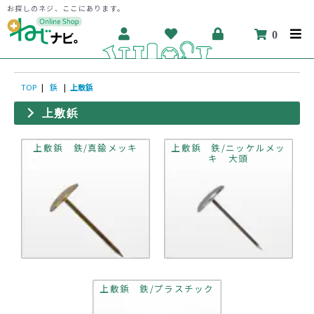
お探しのネジ、ここにあります。
0
TOP
|
鋲
|
上敷鋲
上敷鋲
上敷鋲 鉄/真鍮メッキ
上敷鋲 鉄/ニッケルメッ
キ 大頭
上敷鋲 鉄/プラスチック