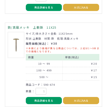
商品詳細を見る
カゴに入れる
鉄/真鍮メッキ 上敷鋲 11X25
サイズ/傘大きさ×全長: 11X25mm
形状:上敷鋲 材質:鉄 処理:真鍮メッキ
販売価格(税込)： ￥30
※本数により価格が異なる商品については、上記は1～9本ま
での価格となります。
数量
単価(税込)
10 ～ 99
￥20
100 ～ 499
￥17
500 ～
￥15
商品コード：590-674
数量：
商品詳細を見る
カゴに入れる