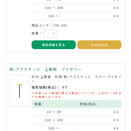
100 ～ 499
￥5
500 ～
￥4
商品コード：590-492
数量：
商品詳細を見る
カゴに入れる
鉄/プラスチック 上敷鋲 アイボリー
形状:上敷鋲 材質:鉄/プラスチック カラー:アイボリ
ー
販売価格(税込)： ￥7
※本数により価格が異なる商品については、上記は1～9本ま
での価格となります。
数量
単価(税込)
10 ～ 99
￥6
100 ～ 499
￥5
500 ～
￥4