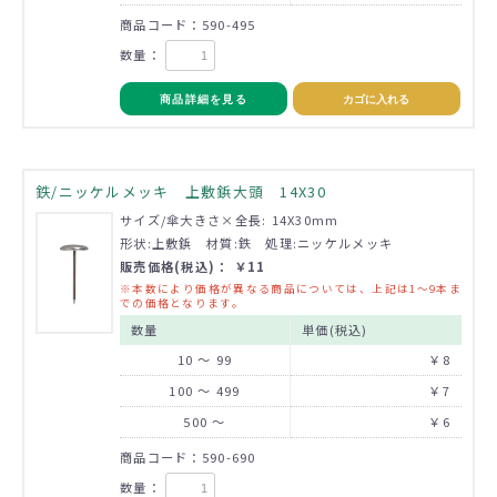
商品コード：590-495
数量：
商品詳細を見る
カゴに入れる
鉄/ニッケルメッキ 上敷鋲大頭 14X30
サイズ/傘大きさ×全長: 14X30mm
形状:上敷鋲 材質:鉄 処理:ニッケルメッキ
販売価格(税込)： ￥11
※本数により価格が異なる商品については、上記は1～9本ま
での価格となります。
数量
単価(税込)
10 ～ 99
￥8
100 ～ 499
￥7
500 ～
￥6
商品コード：590-690
数量：