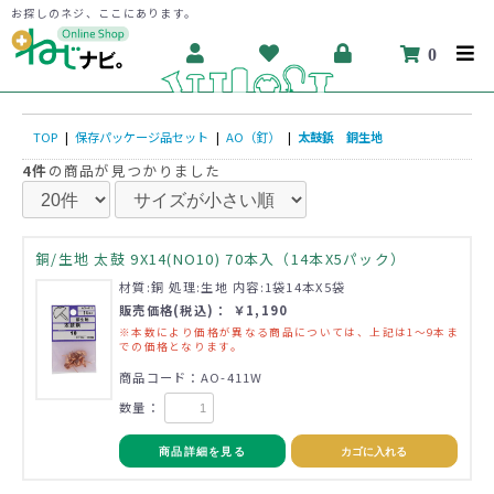
お探しのネジ、ここにあります。
0
TOP
|
保存パッケージ品セット
|
AO（釘）
|
太鼓鋲 銅生地
4件
の商品が見つかりました
銅/生地 太鼓 9X14(NO10) 70本入（14本X5パック）
材質:銅 処理:生地 内容:1袋14本X5袋
販売価格(税込)： ￥1,190
※本数により価格が異なる商品については、上記は1～9本ま
での価格となります。
商品コード：AO-411W
数量：
商品詳細を見る
カゴに入れる