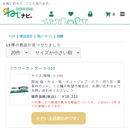
お探しのネジ、ここにあります。
0
TOP
|
園芸道具
|
鋏(ハサミ)
|
花鋏
15件
の商品が見つかりました
フラワーカッター S-300
サイズ/規格: S-300
用途:稲・わら・菊・チューリップ・バラ・切り花・薬
草のカット。＜ご購入希望の場合は、お問い合わせより
お問い合わせください。＞
販売価格(税込)： ￥20,221
※本数により価格が異なる商品については、上記は1～9本ま
での価格となります。
ただいま品切れ中です。