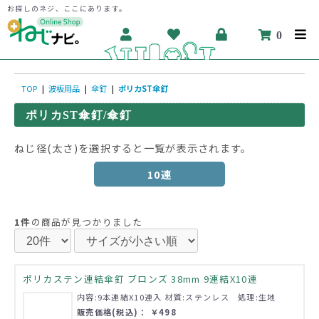
お探しのネジ、ここにあります。
0
TOP
|
波板用品
|
傘釘
|
ポリカST傘釘
ポリカST傘釘/傘釘
ねじ径(太さ)を選択すると一覧が表示されます。
10連
1件
の商品が見つかりました
ポリカステン連結傘釘 ブロンズ 38mm 9連結X10連
内容:9本連結X10連入 材質:ステンレス 処理:生地
販売価格(税込)： ￥498