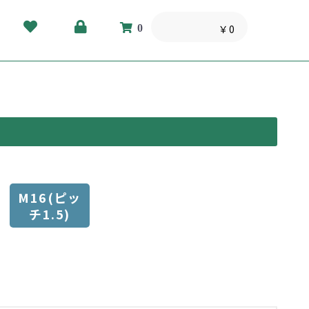
0
￥0
M16(ピッ
チ1.5)