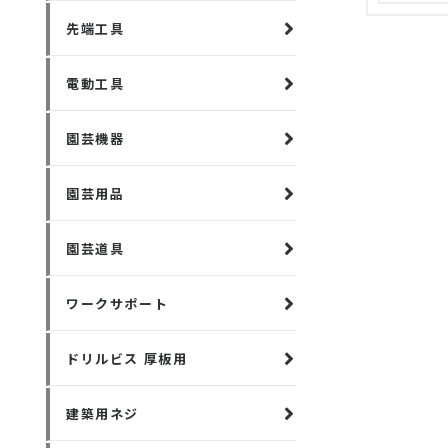
先端工具
電動工具
園芸機器
園芸用品
園芸道具
ワークサポート
ドリルビス 厚板用
建築用ネジ