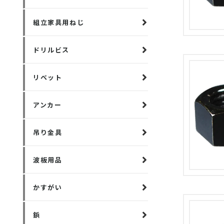
組立家具用ねじ
ドリルビス
リベット
アンカー
吊り金具
波板用品
かすがい
鋲