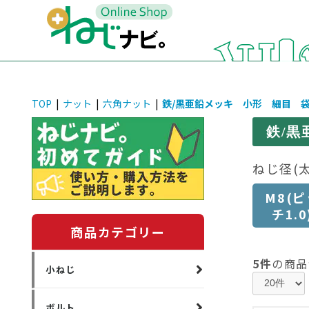
TOP
|
ナット
|
六角ナット
|
鉄/黒亜鉛メッキ 小形 細目 
鉄/黒
ねじ径(
M8(ピ
チ1.0
商品カテゴリー
5件
の商品
小ねじ
ボルト