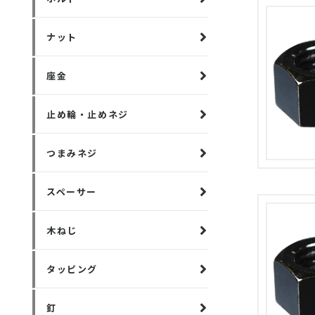
ナット
座金
止め輪・止めネジ
つまみネジ
スペーサー
木ねじ
タッピング
釘