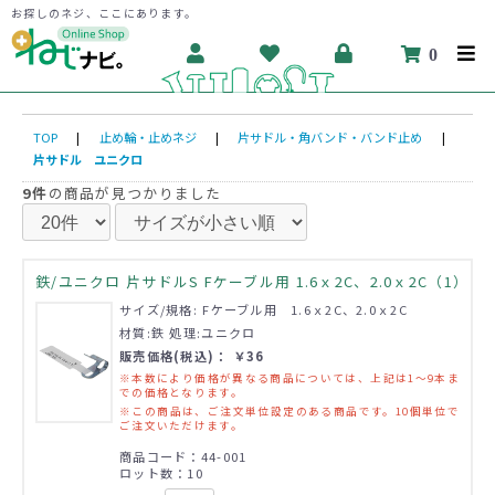
お探しのネジ、ここにあります。
0
TOP
|
止め輪・止めネジ
|
片サドル・角バンド・バンド止め
|
片サドル ユニクロ
9件
の商品が見つかりました
鉄/ユニクロ 片サドルS Fケーブル用 1.6ｘ2C、2.0ｘ2C（1）
サイズ/規格: Fケーブル用 1.6ｘ2C、2.0ｘ2C
材質:鉄 処理:ユニクロ
販売価格(税込)： ￥36
※本数により価格が異なる商品については、上記は1～9本ま
での価格となります。
※この商品は、ご注文単位設定のある商品です。10個単位で
ご注文いただけます。
商品コード：44-001
ロット数：10