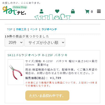
お探しのネジ、ここにあります。
0
TOP
|
作業工具
|
ペンチ
|
ラジオペンチ
19件
の商品が見つかりました
SK11 FGラジオペンチ R-125F バネツキ
サイズ/規格: R-125F バネツキ 幅52×高さ142×奥行
10mm 重量95g
用途:精密機器の組み立て、配線作業。＜ご購入希望の
場合は、お問い合わせよりお問い合わせください。＞
販売価格(税込)： ￥1,789
※本数により価格が異なる商品については、上記は1～9本ま
での価格となります。
ただいま品切れ中です。