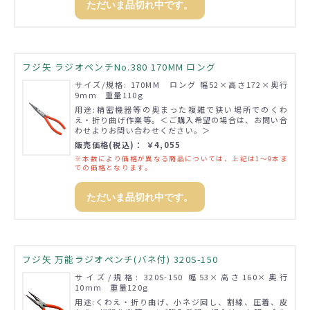
ただいま品切れ中です。
フジ矢 ラジオペンチNo.380 170MM ロング
サイズ/規格: 170MM ロング 幅52×高さ172×奥行
9mm 重量110g
用途:精密機器等の奥まった複雑で狭い場所でのくわ
え・折り曲げ作業等。＜ご購入希望の場合は、お問い合
わせよりお問い合わせください。＞
販売価格(税込)： ￥4,055
※本数により価格が異なる商品については、上記は1～9本ま
での価格となります。
ただいま品切れ中です。
フジ矢 万能ラジオペンチ(バネ付) 320S-150
サイズ/規格: 320S-150 幅53×高さ160×奥行
10mm 重量120g
用途:くわえ・折り曲げ、小ネジ回し、割線、圧着、皮