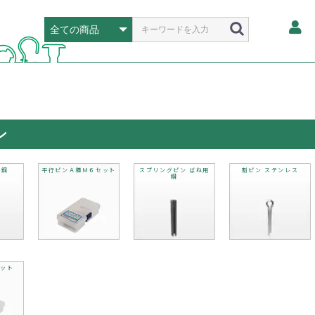
ン
素鋼
平行ピンＡ種Ｍ６セット
スプリングピン ばね用
割ピン ステンレス
鋼
ット