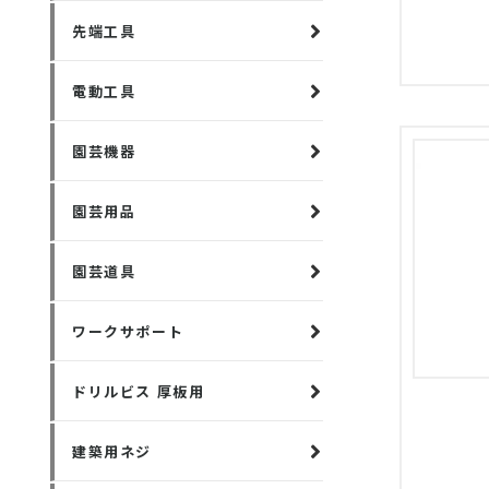
先端工具
電動工具
園芸機器
園芸用品
園芸道具
ワークサポート
ドリルビス 厚板用
建築用ネジ