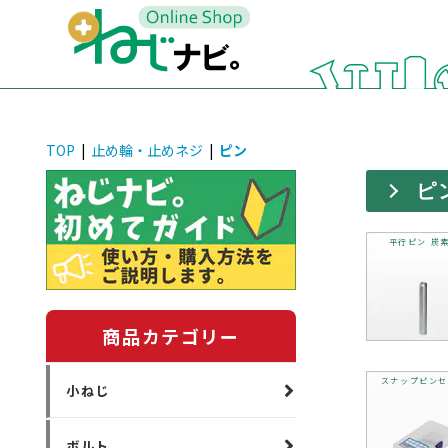
TOP
|
止め輪・止めネジ
|
ピン
ピ
平行ピン 炭
商品カテゴリー
スナップピンセ
小ねじ
ボルト