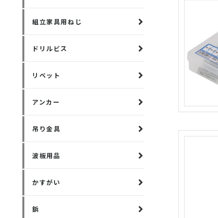
組立家具用ねじ
ドリルビス
リベット
アンカー
吊り金具
波板用品
かすがい
鋲