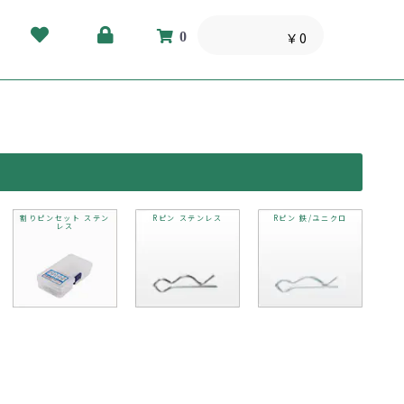
0
￥0
割りピンセット ステン
Rピン ステンレス
Rピン 鉄/ユニクロ
レス