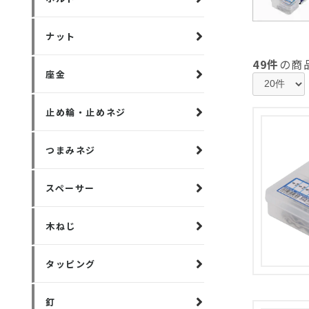
ナット
49件
の商
座金
止め輪・止めネジ
つまみネジ
スペーサー
木ねじ
タッピング
釘