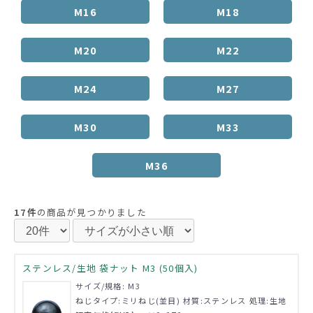
M16
M18
M20
M22
M24
M27
M30
M33
M36
17件
の商品が見つかりました
ステンレス/生地 袋ナット M3 (50個入)
サイズ/規格: M3
ねじタイプ:ミリねじ(並目) 材質:ステンレス 処理:生地