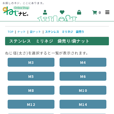
お探しのネジ、ここにあります。
0
TOP
|
ナット
|
袋ナット
|
ステンレス ミリネジ 袋売り
ステンレス ミリネジ 袋売り/袋ナット
ねじ径(太さ)を選択すると一覧が表示されます。
M3
M4
M5
M6
M8
M10
M12
M14