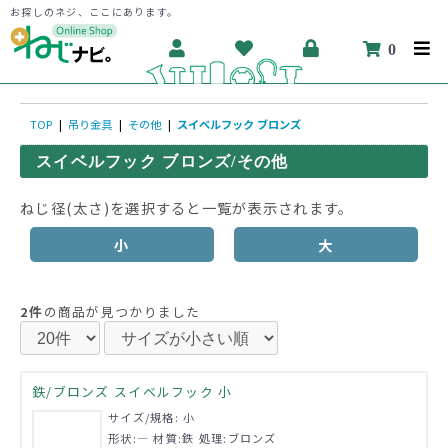
お探しのネジ、ここにあります。
0
TOP
|
吊り金具
|
その他
|
スイベルフック ブロンズ
スイベルフック ブロンズ/その他
ねじ径(太さ)を選択すると一覧が表示されます。
小
大
2件
の商品が見つかりました
鉄/ブロンズ スイベルフック 小
サイズ/規格: 小
形状:― 材質:鉄 処理:ブロンズ