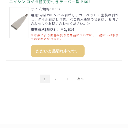
エイシン コゲラ替刃刃付きテーパー型 P602
サイズ/規格: P602
用途:内装のP.タイル剥がし、カーペット・塗装の剥が
し、タイル剥がし作業。＜ご購入希望の場合は、お問い
合わせよりお問い合わせください。＞
販売価格(税込)： ￥2,614
※本数により価格が異なる商品については、上記は1～9本ま
での価格となります。
ただいま品切れ中です。
1
2
3
次へ