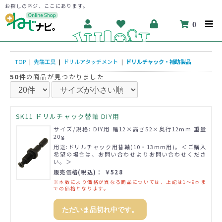
お探しのネジ、ここにあります。
0
TOP
|
先端工具
|
ドリルアタッチメント
|
ドリルチャック・補助製品
50件
の商品が見つかりました
SK11 ドリルチャック替軸 DIY用
サイズ/規格: DIY用 幅12×高さ52×奥行12mm 重量
20g
用途:ドリルチャック用替軸(10・13mm用)。＜ご購入
希望の場合は、お問い合わせよりお問い合わせくださ
い。＞
販売価格(税込)： ￥528
※本数により価格が異なる商品については、上記は1～9本ま
での価格となります。
ただいま品切れ中です。