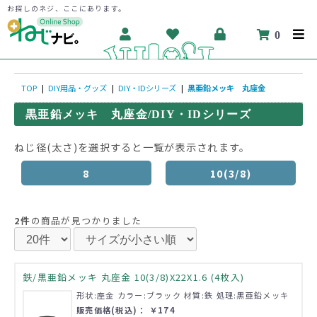
お探しのネジ、ここにあります。
0
TOP
|
DIY用品・グッズ
|
DIY・IDシリーズ
|
黒亜鉛メッキ 丸座金
黒亜鉛メッキ 丸座金/DIY・IDシリーズ
ねじ径(太さ)を選択すると一覧が表示されます。
8
10(3/8)
2件
の商品が見つかりました
鉄/黒亜鉛メッキ 丸座金 10(3/8)X22X1.6 (4枚入)
形状:座金 カラー:ブラック 材質:鉄 処理:黒亜鉛メッキ
販売価格(税込)： ￥174