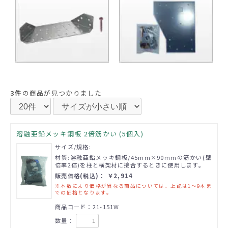
3件
の商品が見つかりました
溶融亜鉛メッキ鋼板 2倍筋かい (5個入)
サイズ/規格:
材質:溶融亜鉛メッキ鋼板/45mm×90mmの筋かい(壁
倍率2倍)を柱と横架材に接合するときに使用します。
販売価格(税込)： ￥2,914
※本数により価格が異なる商品については、上記は1～9本ま
での価格となります。
商品コード：21-151W
数量：